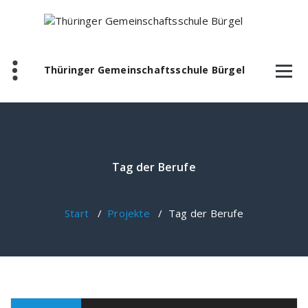
Zum
Inhalt
springen
Thüringer Gemeinschaftsschule Bürgel
Tag der Berufe
Start
/
Projekte
/
Tag der Berufe