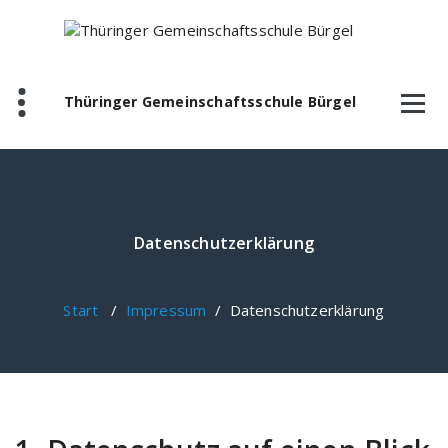
Zum
Inhalt
springen
Thüringer Gemeinschaftsschule Bürgel
Datenschutzerklärung
Start
/
Impressum
/
Datenschutzerklärung