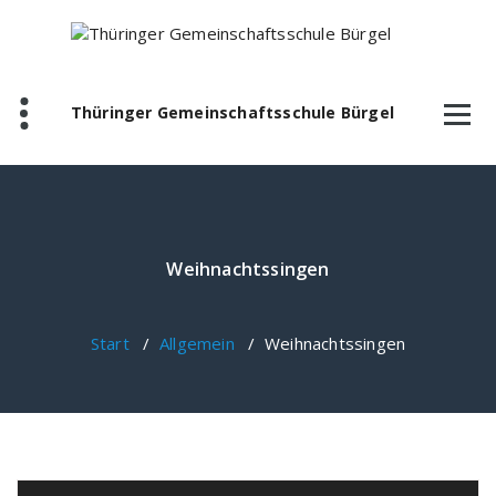
Zum
Inhalt
springen
Thüringer Gemeinschaftsschule Bürgel
Weihnachtssingen
Start
/
Allgemein
/
Weihnachtssingen