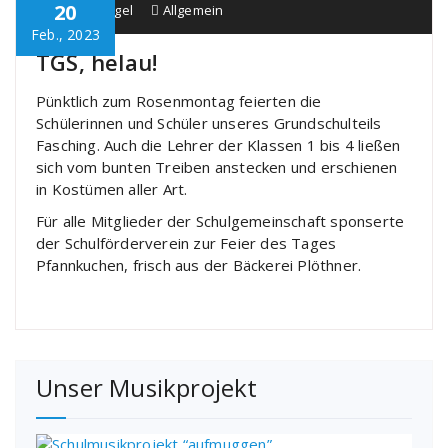
20
Schule Bürgel
Allgemein
Feb., 2023
TGS, helau!
Pünktlich zum Rosenmontag feierten die
Schülerinnen und Schüler unseres Grundschulteils
Fasching. Auch die Lehrer der Klassen 1 bis 4 ließen
sich vom bunten Treiben anstecken und erschienen
in Kostümen aller Art.
Für alle Mitglieder der Schulgemeinschaft sponserte
der Schulförderverein zur Feier des Tages
Pfannkuchen, frisch aus der Bäckerei Plöthner.
Unser Musikprojekt