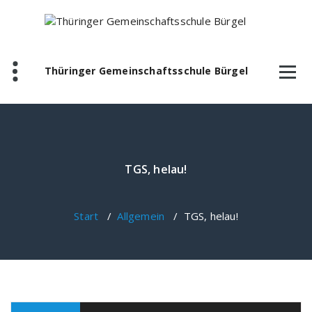
Zum
Inhalt
springen
Thüringer Gemeinschaftsschule Bürgel
TGS, helau!
Start
/
Allgemein
/
TGS, helau!