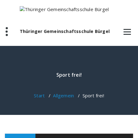
Zum
Inhalt
springen
Thüringer Gemeinschaftsschule Bürgel
Sport frei!
Start
/
Allgemein
/
Sport frei!