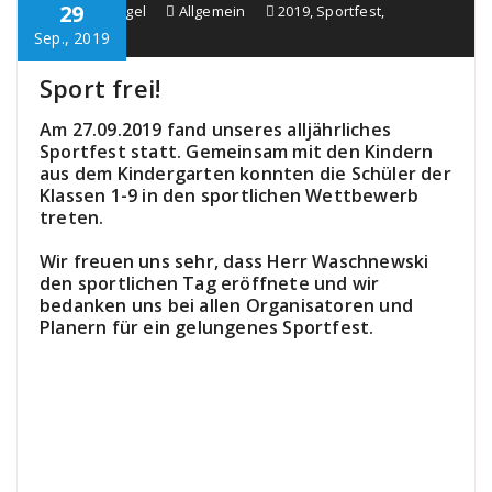
29
Schule Bürgel
Allgemein
2019
,
Sportfest
,
TGS_Bürgel
Sep., 2019
Sport frei!
Am 27.09.2019 fand unseres alljährliches
Sportfest statt. Gemeinsam mit den Kindern
aus dem Kindergarten konnten die Schüler der
Klassen 1-9 in den sportlichen Wettbewerb
treten.
Wir freuen uns sehr, dass Herr Waschnewski
den sportlichen Tag eröffnete und wir
bedanken uns bei allen Organisatoren und
Planern für ein gelungenes Sportfest.