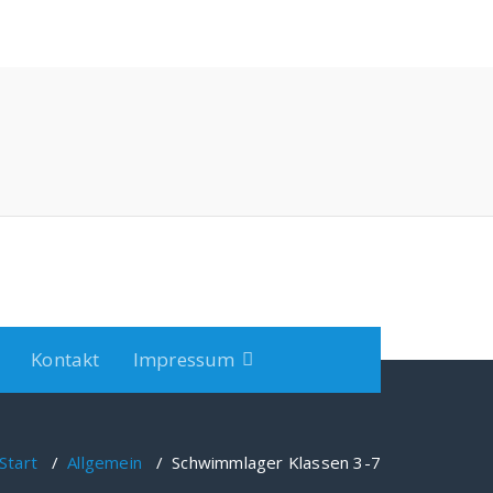
Kontakt
Impressum
Start
/
Allgemein
/
Schwimmlager Klassen 3-7