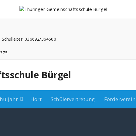
 Schulleiter: 036692/364600
3375
tsschule Bürgel
huljahr
Hort
Schülervertretung
Förderverein