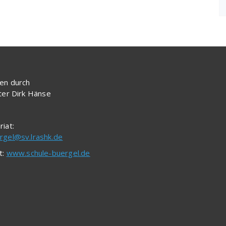
en durch
iter Dirk Hänse
riat:
rgel@sv.lrashk.de
t:
www.schule-buergel.de