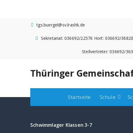
Zum
Inhalt
springen
tgs.buergel@sv.lrashk.de
Sekretariat: 036692/22576 Hort: 036692/36820
Stellvertreter: 036692/36
Thüringer Gemeinschaf
Startseite
Schule
Sc
Schwimmlager Klassen 3-7