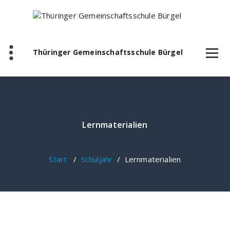
Zum
Inhalt
springen
Thüringer Gemeinschaftsschule Bürgel
Lernmaterialien
Start
/
Schuljahr
/
Lernmaterialien