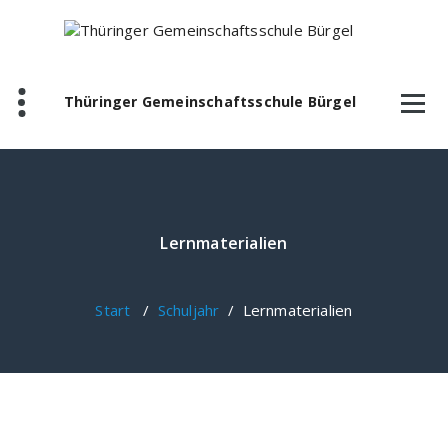
Zum
Inhalt
springen
Thüringer Gemeinschaftsschule Bürgel
Lernmaterialien
Start
/
Schuljahr
/
Lernmaterialien