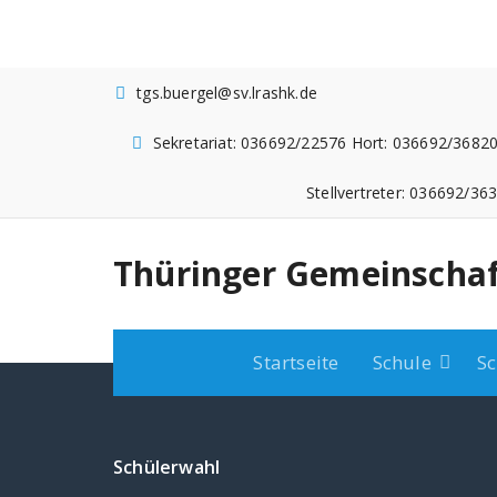
Zum
Inhalt
springen
tgs.buergel@sv.lrashk.de
Sekretariat: 036692/22576 Hort: 036692/36820
Stellvertreter: 036692/36
Thüringer Gemeinschaf
Startseite
Schule
Sc
Schülerwahl