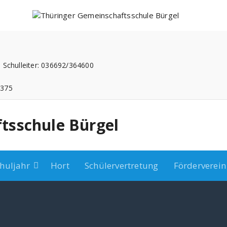
 Schulleiter: 036692/364600
3375
tsschule Bürgel
huljahr
Hort
Schülervertretung
Förderverein