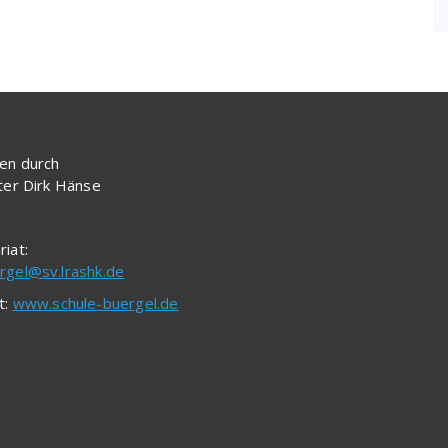
en durch
iter Dirk Hänse
riat:
rgel@sv.lrashk.de
t:
www.schule-buergel.de