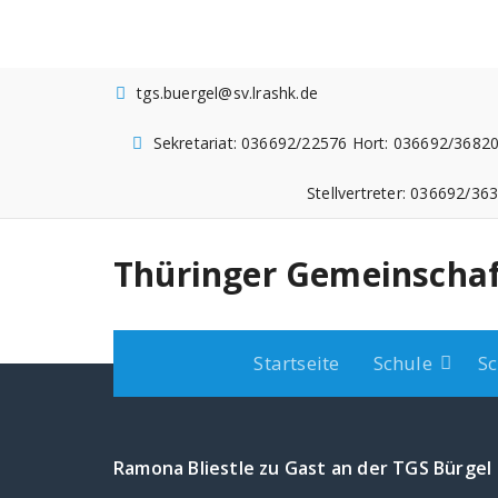
Zum
Inhalt
springen
tgs.buergel@sv.lrashk.de
Sekretariat: 036692/22576 Hort: 036692/36820
Stellvertreter: 036692/36
Thüringer Gemeinschaf
Startseite
Schule
Sc
Ramona Bliestle zu Gast an der TGS Bürgel