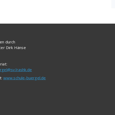
en durch
iter Dirk Hänse
riat:
rgel@sv.lrashk.de
t:
www.schule-buergel.de