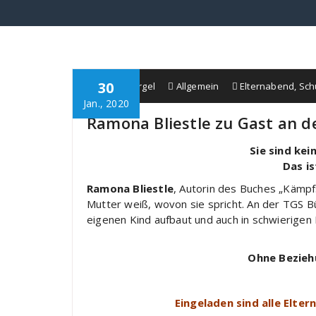
30
Schule Bürgel
Allgemein
Elternabend
,
Sch
Jan., 2020
Ramona Bliestle zu Gast an d
Sie sind kei
Das is
Ramona Bliestle
, Autorin des Buches „Kämpf
Mutter weiß, wovon sie spricht. An der TGS B
eigenen Kind aufbaut und auch in schwierigen P
Ohne Bezieh
Eingeladen sind alle Elter