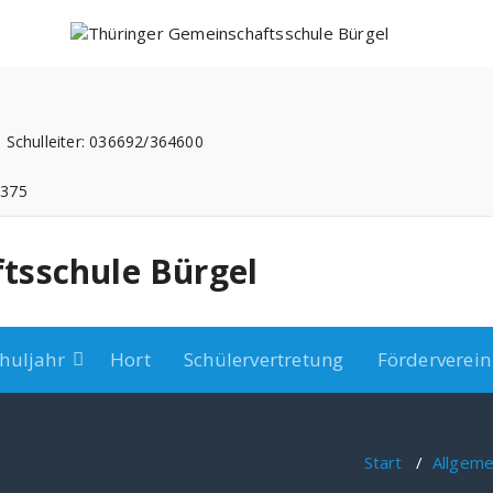
 Schulleiter: 036692/364600
3375
tsschule Bürgel
huljahr
Hort
Schülervertretung
Förderverein
Start
/
Allgeme