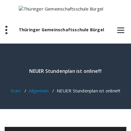
Zum
Inhalt
springen
Thüringer Gemeinschaftsschule Bürgel
NEUER Stundenplan ist online!!!
Start
/
Allgemein
/
NEUER Stundenplan ist online!!!