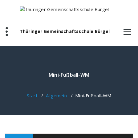
Zum
Inhalt
springen
Thüringer Gemeinschaftsschule Bürgel
Mini-Fußball-WM
Start
/
Allgemein
/
Mini-Fußball-WM