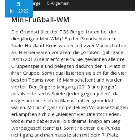
5
Schule Bürgel
Allgemein
Juli, 2022
Mini-Fußball-WM
Die Grundschüler der TGS Bürgel traten bei der
diesjährigen Mini-WM (18.) der Grundschulen im
Saale-Holzland-Kreis wieder mit zwei Mannschaften
an. Hierbei waren vor allem die „Großen“ (Jahrgang
2011/2012) sehr erfolgreich. Sie gewannen alle drei
Gruppenspiele und belegten dadurch den 1. Platz in
ihrer Gruppe. Somit qualifizierten sie sich für die vier
besten Teams (von 16 Mannschaften) und wurden
vierter. Der jüngere Jahrgang (2013 und jünger)
absolvierte sechs Spiele (jeder gegen jeden), da
insgesamt nur sieben Mannschaften gemeldet
waren. Mit nicht ganz so perfekten Voraussetzungen
erkämpften sich die „Kleinen“ vier Unentschieden,
wobei man dabei zwei- bis dreimal knapp am Sieg
„vorbeigeschlittert“ ist. Somit reichten die Punkte
nicht ganz und man musste sich mit dem 7. Platz