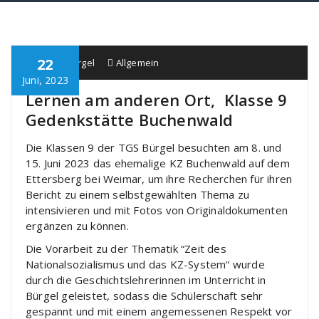
22
Schule Bürgel
Allgemein
Juni, 2023
Lernen am anderen Ort, Klasse 9
Gedenkstätte Buchenwald
Die Klassen 9 der TGS Bürgel besuchten am 8. und
15. Juni 2023 das ehemalige KZ Buchenwald auf dem
Ettersberg bei Weimar, um ihre Recherchen für ihren
Bericht zu einem selbstgewählten Thema zu
intensivieren und mit Fotos von Originaldokumenten
ergänzen zu können.
Die Vorarbeit zu der Thematik “Zeit des
Nationalsozialismus und das KZ-System“ wurde
durch die Geschichtslehrerinnen im Unterricht in
Bürgel geleistet, sodass die Schülerschaft sehr
gespannt und mit einem angemessenen Respekt vor