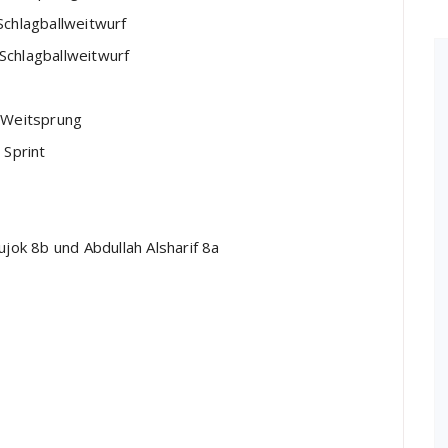
hlagballweitwurf
chlagballweitwurf
Weitsprung
Sprint
z
ujok 8b und Abdullah Alsharif 8a