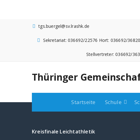
Zum
Inhalt
springen
tgs.buergel@sv.lrashk.de
Sekretariat: 036692/22576 Hort: 036692/36820
Stellvertreter: 036692/36
Thüringer Gemeinschaf
Startseite
Schule
Sc
Kreisfinale Leichtathletik