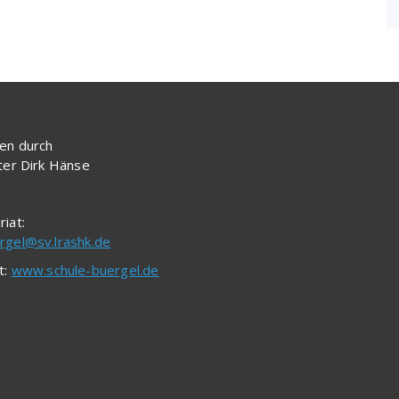
en durch
iter Dirk Hänse
riat:
rgel@sv.lrashk.de
t:
www.schule-buergel.de