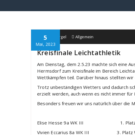
5
Schule Bürgel
Allgemein
Mai, 2023
Kreisfinale Leichtathletik
Am Dienstag, dem 2.5.23 machte sich eine Aus
Hermsdorf zum Kreisfinale im Bereich Leichta
Wettkämpfen teil. Darüber hinaus stellten wi
Trotz unbeständigen Wetters und dadurch sc
erzielt werden, auch wenn es nicht immer für
Besonders freuen wir uns natürlich über die M
Elise Hesse 9a WK III 1. Platz Sprin
Vivien Eccarius 8a WK III 3. Platz W