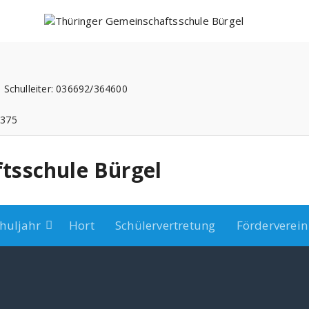
 Schulleiter: 036692/364600
3375
tsschule Bürgel
huljahr
Hort
Schülervertretung
Förderverein