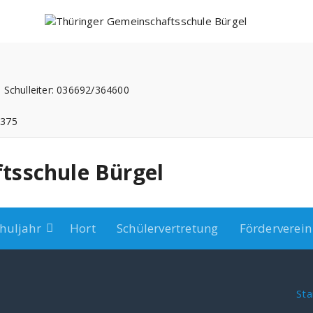
 Schulleiter: 036692/364600
3375
tsschule Bürgel
huljahr
Hort
Schülervertretung
Förderverein
Sta