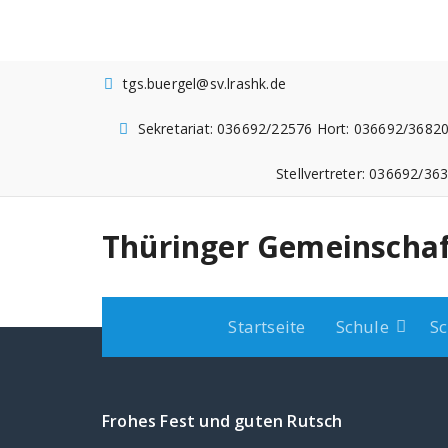
Zum
Inhalt
springen
tgs.buergel@sv.lrashk.de
Sekretariat: 036692/22576 Hort: 036692/36820
Stellvertreter: 036692/36
Thüringer Gemeinschaf
Startseite
Schule
Sc
Frohes Fest und guten Rutsch