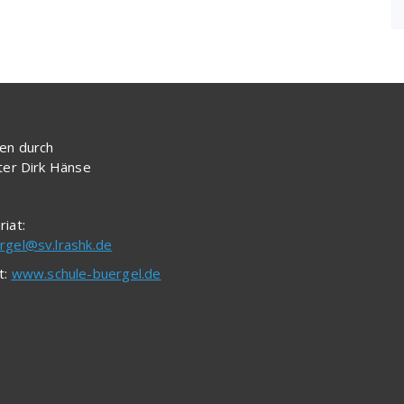
en durch
iter Dirk Hänse
riat:
rgel@sv.lrashk.de
t:
www.schule-buergel.de