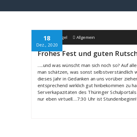
18
Schule Bürgel
Allgemein
Dez., 2020
Frohes Fest und guten Rutsc
…..und was wünscht man sich noch so? Auf alle 
man schätzen, was sonst selbstverständlich w
dieses Jahr in Gedanken an uns vorüber ziehen
entsprechend wirklich gut hinbekommen zu hab
Serverkapazitäten des Thüringer Schulportals m
nur eben virtuell….7:30 Uhr ist Stundenbeginn!