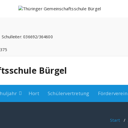
 Schulleiter: 036692/364600
3375
tsschule Bürgel
huljahr
Hort
Schülervertretung
Förderverein
Start
/