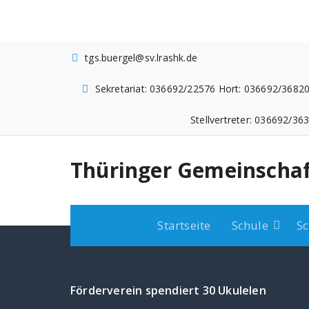
Zum
Inhalt
springen
tgs.buergel@sv.lrashk.de
Sekretariat: 036692/22576 Hort: 036692/36820
Stellvertreter: 036692/36
Thüringer Gemeinschaf
Startseite
Schule
Sc
Förderverein spendiert 30 Ukulelen