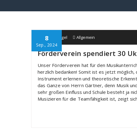
8
Schule Bürgel
Allgemein
Sep., 2024
Förderverein spendiert 30 Uk
Unser Förderverein hat für den Musikunterric
herzlich bedanken! Somit ist es jetzt möglich,
Instrument erlernen und theoretische Erkenn
das Ganze von Herrn Gärtner, denn Musik und 
sehr großen Einfluss und Schule besteht ja 
Musizieren für die Teamfähigkeit ist, zeigt s