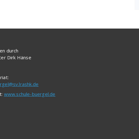
en durch
iter Dirk Hänse
riat:
rgel@sv.lrashk.de
t:
www.schule-buergel.de