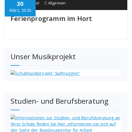
30
Schule Bürgel
Allgemein
März, 2026
Ferienprogramm im Hort
Unser Musikprojekt
Studien- und Berufsberatung