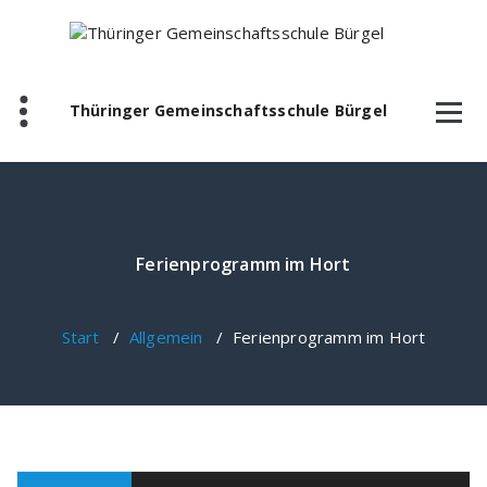
Zum
Inhalt
springen
Thüringer Gemeinschaftsschule Bürgel
Ferienprogramm im Hort
Start
/
Allgemein
/
Ferienprogramm im Hort