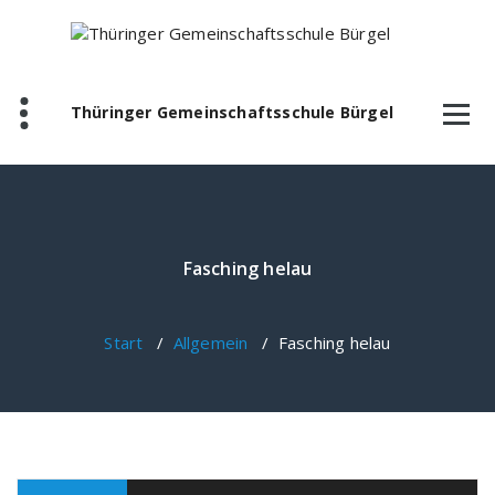
Zum
Inhalt
springen
Thüringer Gemeinschaftsschule Bürgel
Fasching helau
Start
/
Allgemein
/
Fasching helau