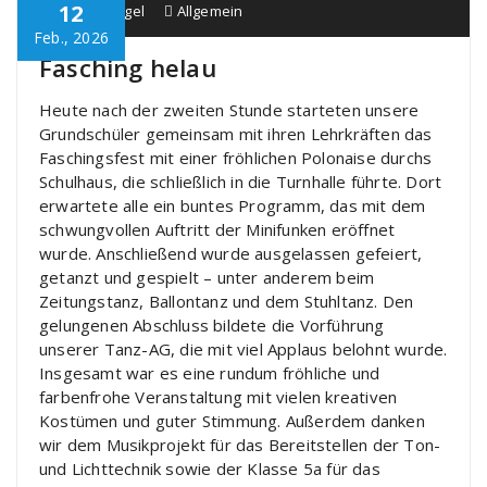
12
Schule Bürgel
Allgemein
Feb., 2026
Fasching helau
Heute nach der zweiten Stunde starteten unsere
Grundschüler gemeinsam mit ihren Lehrkräften das
Faschingsfest mit einer fröhlichen Polonaise durchs
Schulhaus, die schließlich in die Turnhalle führte. Dort
erwartete alle ein buntes Programm, das mit dem
schwungvollen Auftritt der Minifunken eröffnet
wurde. Anschließend wurde ausgelassen gefeiert,
getanzt und gespielt – unter anderem beim
Zeitungstanz, Ballontanz und dem Stuhltanz. Den
gelungenen Abschluss bildete die Vorführung
unserer Tanz-AG, die mit viel Applaus belohnt wurde.
Insgesamt war es eine rundum fröhliche und
farbenfrohe Veranstaltung mit vielen kreativen
Kostümen und guter Stimmung. Außerdem danken
wir dem Musikprojekt für das Bereitstellen der Ton-
und Lichttechnik sowie der Klasse 5a für das