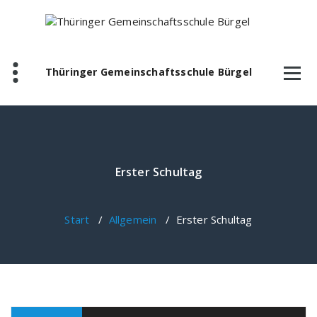
Zum
Inhalt
springen
Thüringer Gemeinschaftsschule Bürgel
Erster Schultag
Start
/
Allgemein
/
Erster Schultag