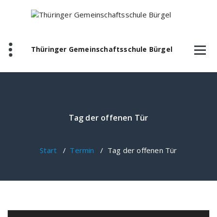
Zum
Inhalt
springen
Thüringer Gemeinschaftsschule Bürgel
Tag der offenen Tür
Start
/
Termin
/
Tag der offenen Tür