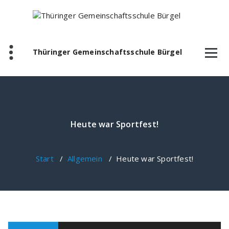
Zum
Inhalt
springen
Thüringer Gemeinschaftsschule Bürgel
Heute war Sportfest!
Start
/
Allgemein
/
Heute war Sportfest!