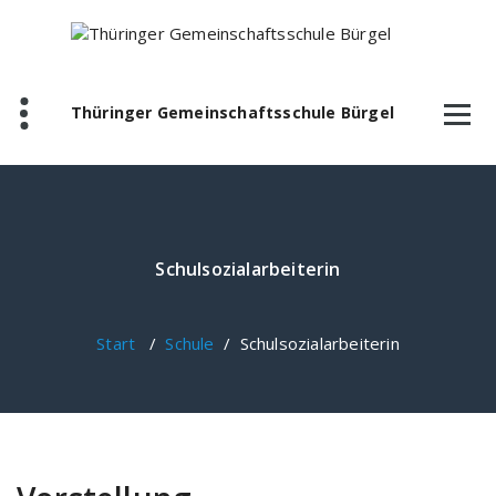
Zum
Inhalt
springen
Thüringer Gemeinschaftsschule Bürgel
Schulsozialarbeiterin
Start
/
Schule
/
Schulsozialarbeiterin