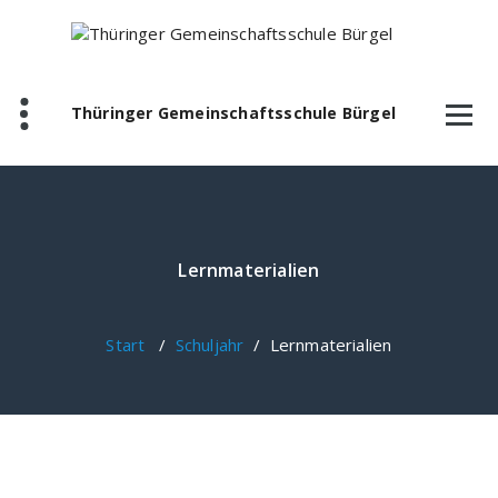
Zum
Inhalt
springen
Thüringer Gemeinschaftsschule Bürgel
Lernmaterialien
Start
/
Schuljahr
/
Lernmaterialien