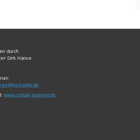
en durch
iter Dirk Hänse
riat:
rgel@sv.lrashk.de
t:
www.schule-buergel.de