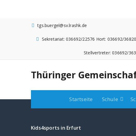
Zum
Inhalt
springen
tgs.buergel@sv.lrashk.de
Sekretariat: 036692/22576 Hort: 036692/36820
Stellvertreter: 036692/36
Thüringer Gemeinschaf
Startseite
Schule
Sc
Kids4sports in Erfurt