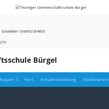
 Schulleiter: 036692/364600
3375
tsschule Bürgel
huljahr
Hort
Schülervertretung
Förderverein