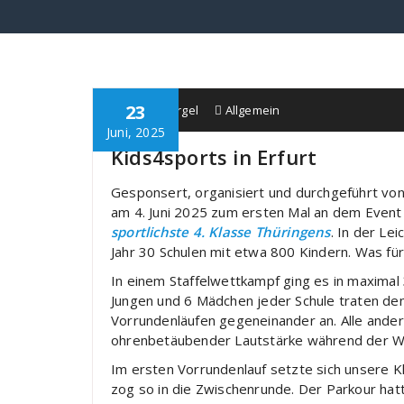
23
Schule Bürgel
Allgemein
Juni, 2025
Kids4sports in Erfurt
Gesponsert, organisiert und durchgeführt vo
am 4. Juni 2025 zum ersten Mal an dem Even
sportlichste 4. Klasse Thüringens
. In der Le
Jahr 30 Schulen mit etwa 800 Kindern. Was für 
In einem Staffelwettkampf ging es in maximal
Jungen und 6 Mädchen jeder Schule traten de
Vorrundenläufen gegeneinander an. Alle ander
ohrenbetäubender Lautstärke während der W
Im ersten Vorrundenlauf setzte sich unsere 
zog so in die Zwischenrunde. Der Parkour hatte