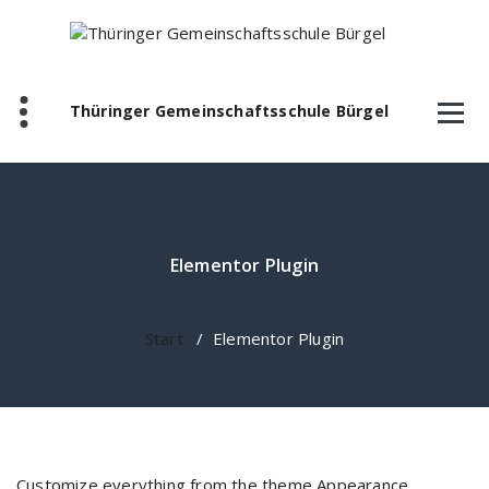
Zum
Inhalt
springen
Thüringer Gemeinschaftsschule Bürgel
Elementor Plugin
Start
/
Elementor Plugin
Customize everything from the theme Appearance