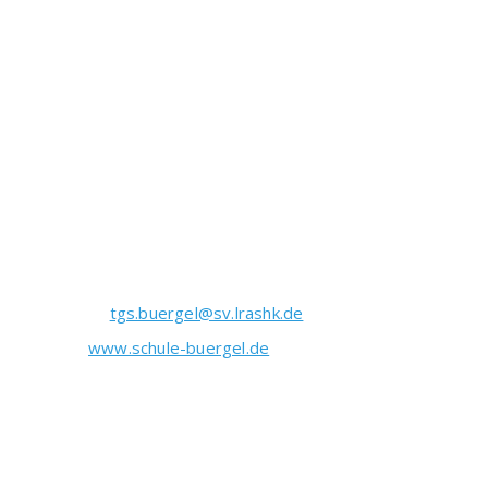
Schulstraße 1
07616 Bürgel
Telefon: 03 66 92 / 22 57 6
Telefax: 03 66 92 / 36 81 9
Vertreten durch
Schulleiter Dirk Hänse
Sekretariat:
tgs.buergel@sv.lrashk.de
Internet:
www.schule-buergel.de